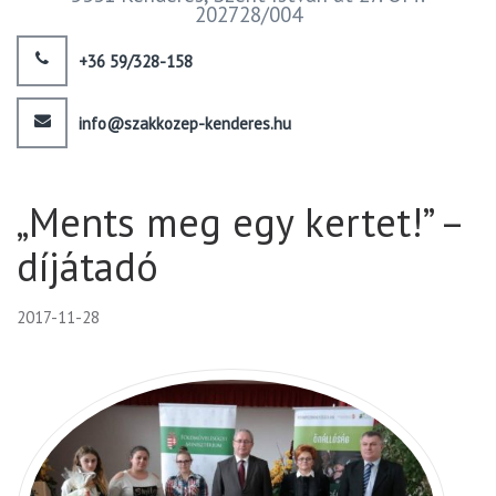
202728/004
+36 59/328-158
info@szakkozep-kenderes.hu
„Ments meg egy kertet!” –
díjátadó
2017-11-28