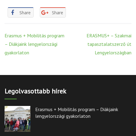
Share
Share
Post
Erasmus + Mobilitás program
ERASMUS+ – Szakmai
navigation
– Diákjaink lengyelországi
tapasztalatszerző út
gyakorlaton
Lengyelországban
Legolvasottabb hírek
Erasmus + Mobilitás program – Diákjaink
lengyelországi gyakorlaton