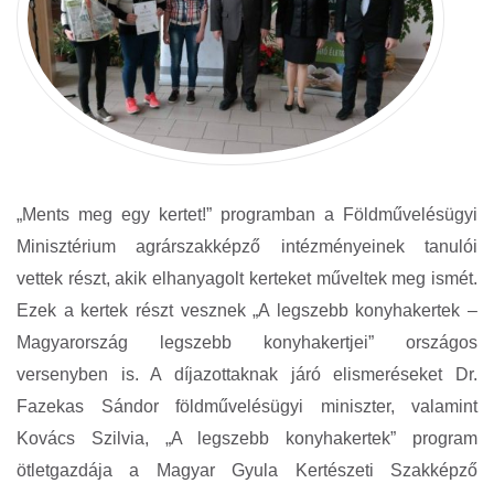
„Ments meg egy kertet!” programban a Földművelésügyi
Minisztérium agrárszakképző intézményeinek tanulói
vettek részt, akik elhanyagolt kerteket műveltek meg ismét.
Ezek a kertek részt vesznek „A legszebb konyhakertek –
Magyarország legszebb konyhakertjei” országos
versenyben is. A díjazottaknak járó elismeréseket Dr.
Fazekas Sándor földművelésügyi miniszter, valamint
Kovács Szilvia, „A legszebb konyhakertek” program
ötletgazdája a Magyar Gyula Kertészeti Szakképző