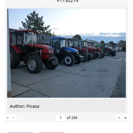
P1130279
Author: Picasa
«
‹
›
»
of
288