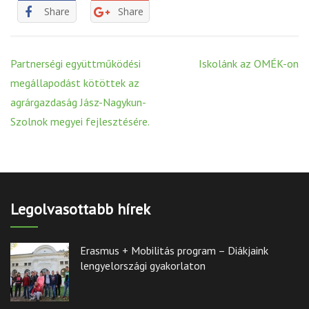
Share
Share
Post
Partnerségi együttműködési
Iskolánk az OMÉK-on
navigation
megállapodást kötöttek az
agrárgazdaság Jász-Nagykun-
Szolnok megyei fejlesztésére.
Legolvasottabb hírek
Erasmus + Mobilitás program – Diákjaink
lengyelországi gyakorlaton