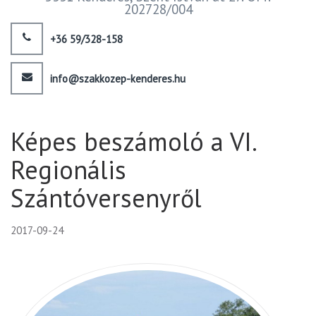
202728/004
+36 59/328-158
info@szakkozep-kenderes.hu
Képes beszámoló a VI.
Regionális
Szántóversenyről
2017-09-24