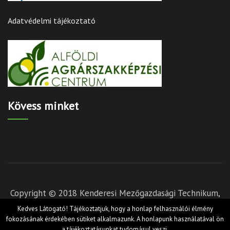
Adatvédelmi tájékoztató
Kövess minket
Copyright © 2018 Kenderesi Mezőgazdasági Technikum,
Szakképző Iskola és Kollégium - Készítette:
Hernyák
Kedves Látogató! Tájékoztatjuk, hogy a honlap felhasználói élmény
Gábor e.v.
és Törőcsik István - Design by RARA Theme
fokozásának érdekében sütiket alkalmazunk. A honlapunk használatával ön
a tájékoztatásunkat tudomásul veszi.