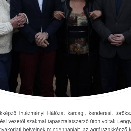
kképző Intézményi Hálózat karcagi, kenderesi, töröks
ési vezetői szakmai tapasztalatszerző úton voltak Lengy
gyakorlati helyeinek mindennapjait, az agrárszakképző 