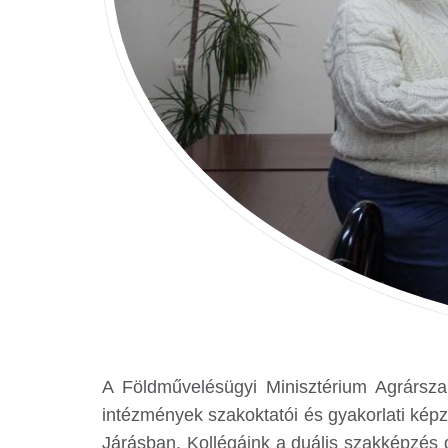
A Földművelésügyi Minisztérium Agrársza
intézmények szakoktatói és gyakorlati képz
Járásban. Kollégáink a duális szakképzés 