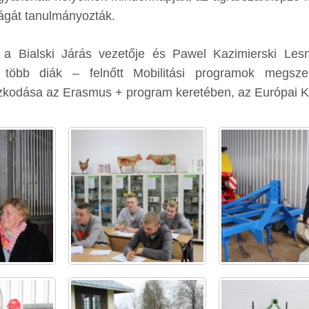
ságát tanulmányozták.
k, a Bialski Járás vezetője és Pawel Kazimierski Le
 több diák – felnőtt Mobilitási programok megsz
tózkodása az Erasmus + program keretében, az Európai 