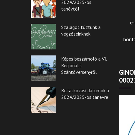
2024/2025-ös
tanévtől
e-
Szalagot tűztünk a
végzőseinknek
honl
Képes beszámoló a VI.
Regionális
GINOP
Szántóversenyről
0002
Beiratkozási dátumok a
2024/2025-ös tanévre