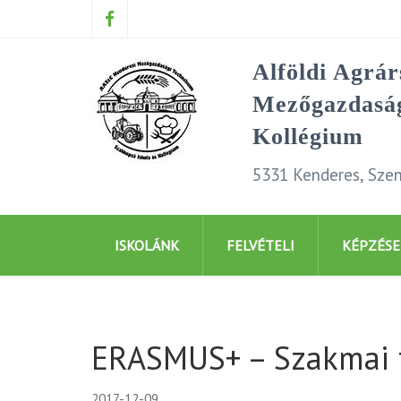
Alföldi Agrá
Mezőgazdaság
Kollégium
5331 Kenderes, Szen
ISKOLÁNK
FELVÉTELI
KÉPZÉSE
ERASMUS+ – Szakmai t
2017-12-09