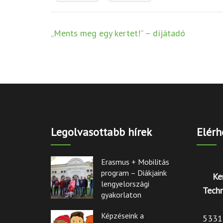
Post
„Ments meg egy kertet!” – díjátadó
navigation
Legolvasottabb hírek
Elérh
Erasmus + Mobilitás
program – Diákjaink
Ke
lengyelországi
Techn
gyakorlaton
Képzéseink a
5331 