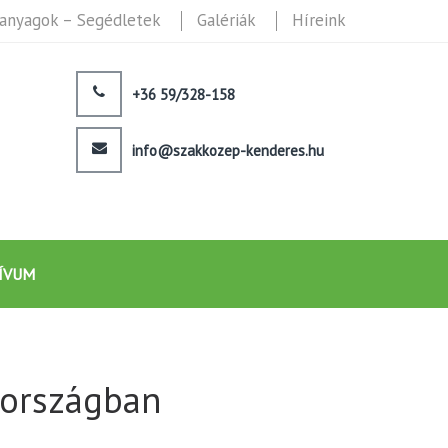
anyagok – Segédletek
Galériák
Híreink
+36 59/328-158
info@szakkozep-kenderes.hu
ÍVUM
lországban