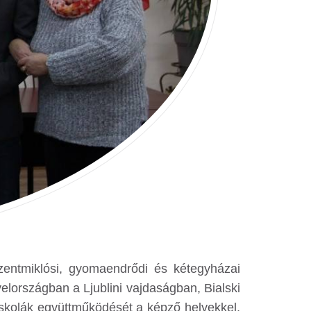
zentmiklósi, gyomaendrődi és kétegyházai
elországban a Ljublini vajdaságban, Bialski
iskolák együttműködését a képző helyekkel,