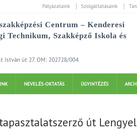
Pályázataink
Szolgáltatásaink
Tan
rszakképzési Centrum – Kenderesi
i Technikum, Szakképző Iskola és
t István út 27. OM: 202728/004
INK
NEVELÉS-OKTATÁS
ÜGYINTÉZÉS
ARCH
apasztalatszerző út Lengye