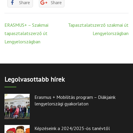
Share
Share
Post
ERASMUS+ – Szakmai
Tapasztalatszerző szakmai út
navigation
tapasztalatszerző út
Lengyelországban
Lengyelországban
Legolvasottabb hírek
Erasmus + Mobilitás program – Diákjaink
lengyelországi gyakorlaton
Képzéseink a 2024/2025-ös tanévtől