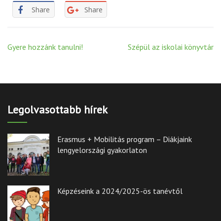
Share
Share
Post
Gyere hozzánk tanulni!
Szépül az iskolai könyvtár
navigation
Legolvasottabb hírek
Erasmus + Mobilitás program – Diákjaink
lengyelországi gyakorlaton
Képzéseink a 2024/2025-ös tanévtől