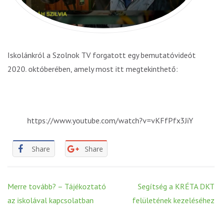
Iskolánkról a Szolnok TV forgatott egy bemutatóvideót
2020. októberében, amely most itt megtekinthető:
https://www.youtube.com/watch?v=vKFfPfx3JiY
Share
Share
Post
Merre tovább? – Tájékoztató
Segítség a KRÉTA DKT
navigation
az iskolával kapcsolatban
felületének kezeléséhez