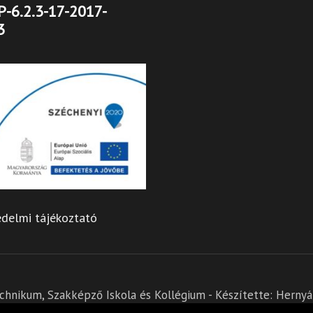
-6.2.3-17-2017-
3
delmi tájékoztató
hnikum, Szakképző Iskola és Kollégium - Készítette:
Hernyák
Theme