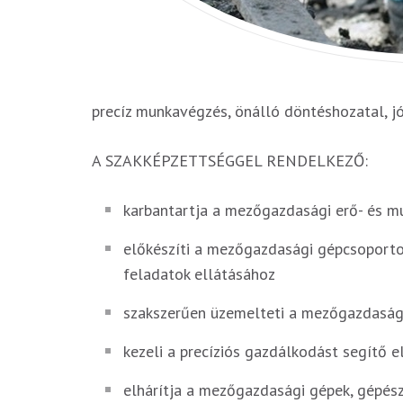
precíz munkavégzés, önálló döntéshozatal, j
A SZAKKÉPZETTSÉGGEL RENDELKEZŐ:
karbantartja a mezőgazdasági erő- és m
előkészíti a mezőgazdasági gépcsoportot
feladatok ellátásához
szakszerűen üzemelteti a mezőgazdasági
kezeli a precíziós gazdálkodást segítő e
elhárítja a mezőgazdasági gépek, gépés