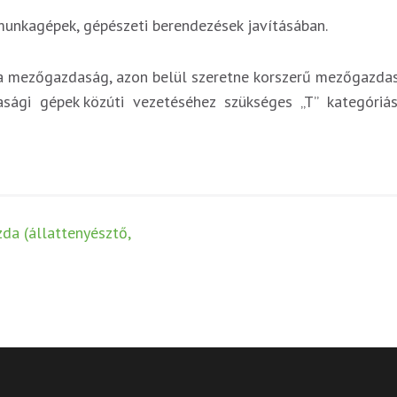
unkagépek, gépészeti berendezések javításában.
l a mezőgazdaság, azon belül szeretne korszerű mezőgazdas
sági gépek közúti vezetéséhez szükséges „T” kategóriás j
 (állattenyésztő,