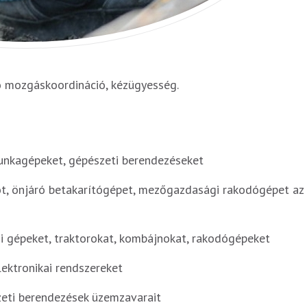
ó mozgáskoordináció, kézügyesség.
unkagépeket, gépészeti berendezéseket
, önjáró betakarítógépet, mezőgazdasági rakodógépet az e
 gépeket, traktorokat, kombájnokat, rakodógépeket
lektronikai rendszereket
zeti berendezések üzemzavarait