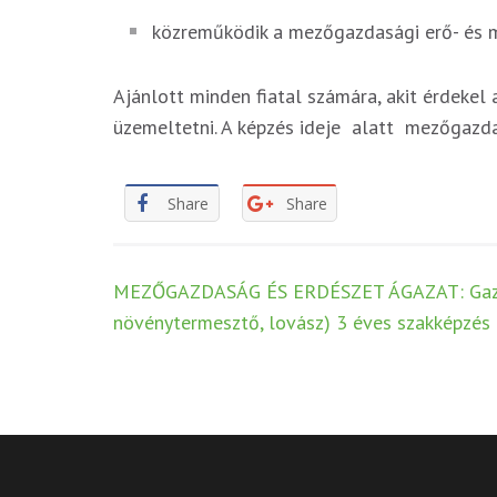
közreműködik a mezőgazdasági erő- és m
Ajánlott minden fiatal számára, akit érdeke
üzemeltetni. A képzés ideje alatt mezőgazda
Share
Share
Post
MEZŐGAZDASÁG ÉS ERDÉSZET ÁGAZAT: Gazda
navigation
növénytermesztő, lovász) 3 éves szakképzés