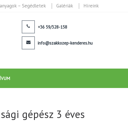
anyagok – Segédletek
Galériák
Híreink
+36 59/328-158
info@szakkozep-kenderes.hu
ÍVUM
ági gépész 3 éves