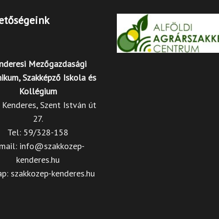
etőségeink
nderesi Mezőgazdasági
ikum, Szakképző Iskola és
Kollégium
Kenderes, Szent István út
27.
Tel: 59/328-158
mail: info@szakkozep-
kenderes.hu
ap: szakkozep-kenderes.hu