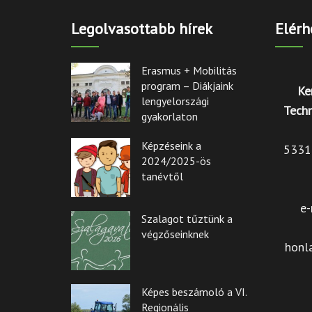
Legolvasottabb hírek
Elérh
Erasmus + Mobilitás
program – Diákjaink
Ke
lengyelországi
Techn
gyakorlaton
Képzéseink a
5331 
2024/2025-ös
tanévtől
e-
Szalagot tűztünk a
végzőseinknek
honl
Képes beszámoló a VI.
Regionális