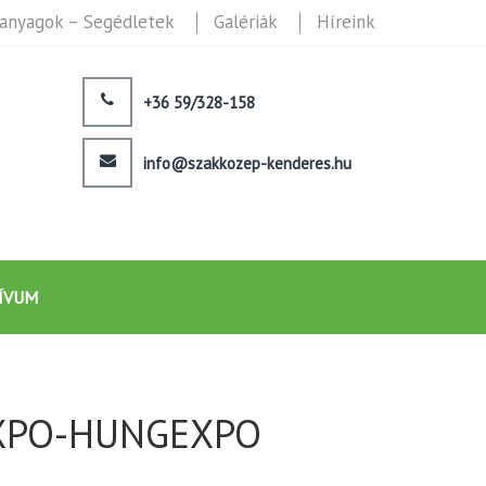
anyagok – Segédletek
Galériák
Híreink
+36 59/328-158
info@szakkozep-kenderes.hu
ÍVUM
hEXPO-HUNGEXPO