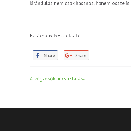
kirándulás nem csak hasznos, hanem össze is 
Karácsony Ivett oktató
Share
Share
Post
A végzősők búcsúztatása
navigation