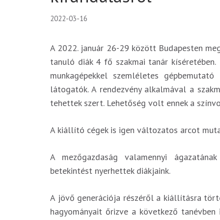
2022-03-16
A 2022. január 26-29 között Budapesten meg
tanuló diák 4 fő szakmai tanár kíséretében
munkagépekkel szemléletes gépbemutató k
látogatók. A rendezvény alkalmával a szakm
tehettek szert. Lehetőség volt ennek a szín
A kiállító cégek is igen változatos arcot mut
A mezőgazdaság valamennyi ágazatának (sz
betekintést nyerhettek diákjaink.
A jövő generációja részéről a kiállításra tö
hagyományait őrizve a következő tanévben is