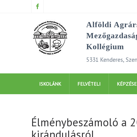
Alföldi Agrá
Mezőgazdaság
Kollégium
5331 Kenderes, Szen
ISKOLÁNK
FELVÉTELI
KÉPZÉSE
Élménybeszámoló a 
kirándulásról