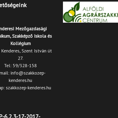
etőségeink
nderesi Mezőgazdasági
ikum, Szakképző Iskola és
Kollégium
Kenderes, Szent István út
27.
Tel: 59/328-158
mail: info@szakkozep-
kenderes.hu
ap: szakkozep-kenderes.hu
-6.2.3-17-2017-