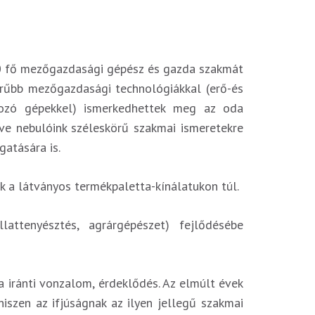
20 fő mezőgazdasági gépész és gazda szakmát
erűbb mezőgazdasági technológiákkal (erő-és
gozó gépekkel) ismerkedhettek meg az oda
ve nebulóink széleskörű szakmai ismeretekre
atására is.
ak a látványos termékpaletta-kínálatukon túl.
lattenyésztés, agrárgépészet) fejlődésébe
a iránti vonzalom, érdeklődés. Az elmúlt évek
iszen az ifjúságnak az ilyen jellegű szakmai