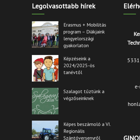
Legolvasottabb hírek
Elérh
Erasmus + Mobilitás
program – Diákjaink
Ke
lengyelországi
Techn
gyakorlaton
Képzéseink a
5331 
2024/2025-ös
tanévtől
e-
Szalagot tűztünk a
végzőseinknek
honl
Képes beszámoló a VI.
Regionális
GINOP
Szántóversenyről