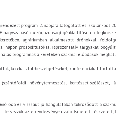
rendezett program 2. napjára látogatott el iskolánkból 
. E nagyszabású mezőgazdasági gépkiállításon a legkorsz
eretében, agráriumban alkalmazott drónokkal, feldol
ai napon prospektusokat, reprezentatív tárgyakat begyűjt
vonalas programnak a keretében szakmai előadások meghallg
attak, kerekasztal-beszélgetéseket, konferenciákat tartott
ántóföldi növénytermesztés, kertészet-szőlészet, ál
rténő oda és visszaút jó hangulatában tükröződött a szakm
 tervezzük az e rendezvényen való ismételt részvételt, h