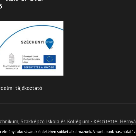
3
delmi tájékoztató
hnikum, Szakképző Iskola és Kollégium - Készítette:
Hernyák
Theme
ói élmény fokozásának érdekében sütiket alkalmazunk. A honlapunk használatáva