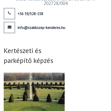
202728/004
+36 59/328-158
info@szakkozep-kenderes.hu
Kertészeti és
parképítő képzés