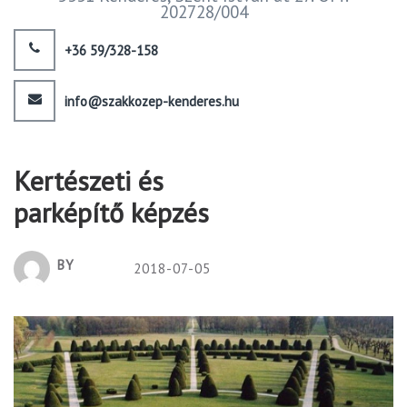
202728/004
+36 59/328-158
info@szakkozep-kenderes.hu
Kertészeti és
parképítő képzés
BY
2018-07-05