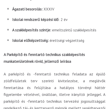
Ágazati besorolás:
XXXIV
Iskolai rendszerű képzési idő
: 2 év
A szakképesítés szintje:
emeltszintű szakképesítés
Iskolai előképzettség:
érettségi végzettség
A Parképítő és fenntartó technikus szakképesítés
munkaterületének rövid, jellemző leírása
A parképítő és -fenntartó technikus feladata az épülő
zöldfelületek terv szerinti kivitelezése, a meglévők
fenntartása és felújítása a hatályos törvényi háttér
figyelembe vételével, önállóan, illetve irányítói jelleggel. A
parképítő és -fenntartó technikus tervezési jogosultsággal
rendelkező táj- és kerttervező mérnök mellett segédtervezői