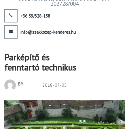
202728/004
+36 59/328-158
info@szakkozep-kenderes.hu
Parképítő és
fenntartó technikus
BY
2018-07-05