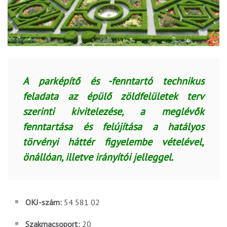
A parképítő és -fenntartó technikus
feladata az épülő zöldfelületek terv
szerinti kivitelezése, a meglévők
fenntartása és felújítása a hatályos
törvényi háttér figyelembe vételével,
önállóan, illetve irányítói jelleggel.
OKJ-szám:
54 581 02
Szakmacsoport:
20