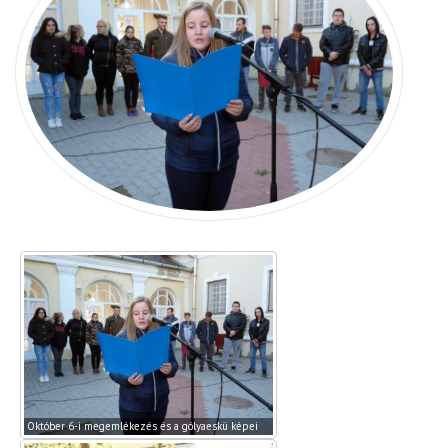
Október 6-i megemlékezés és a gólyaeskü képei