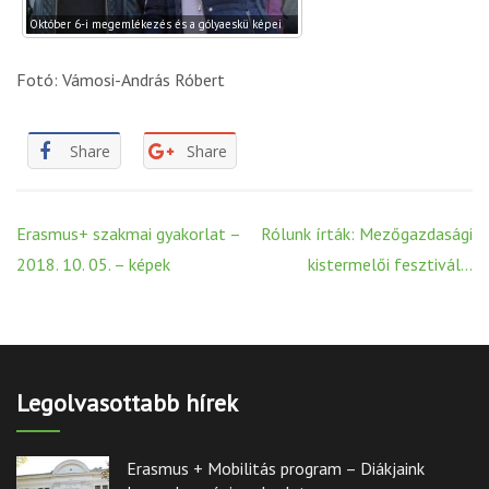
Október 6-i megemlékezés és a gólyaeskü képei
Fotó: Vámosi-András Róbert
Share
Share
Post
Erasmus+ szakmai gyakorlat –
Rólunk írták: Mezőgazdasági
navigation
2018. 10. 05. – képek
kistermelői fesztivál…
Legolvasottabb hírek
Erasmus + Mobilitás program – Diákjaink