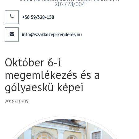
202728/004
+36 59/328-158
info@szakkozep-kenderes.hu
Október 6-i
megemlékezés és a
gólyaeskü képei
2018-10-05