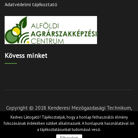
Adatvédelmi tájékoztató
Kövess minket
Copyright © 2018 Kenderesi Mezőgazdasági Technikum,
Szakképző Iskola és Kollégium - Készítette:
Hernyák
Kedves Látogató! Tájékoztatjuk, hogy a honlap felhasználói élmény
Gábor e.v.
és Törőcsik István - Design by RARA Theme
fokozásának érdekében sütiket alkalmazunk. A honlapunk használatával ön
a tájékoztatásunkat tudomásul veszi.