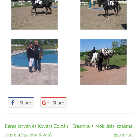
Share
Share
Post
Béres István és Kovács Zoltán
Erasmus + Mobilitási szakmai
navigation
sikere a Szakma Kiváló
gyakorlat