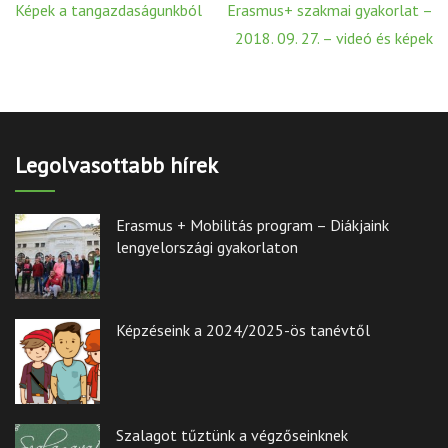
Post
Képek a tangazdaságunkból
Erasmus+ szakmai gyakorlat –
navigation
2018. 09. 27. – videó és képek
Legolvasottabb hírek
Erasmus + Mobilitás program – Diákjaink
lengyelországi gyakorlaton
Képzéseink a 2024/2025-ös tanévtől
Szalagot tűztünk a végzőseinknek