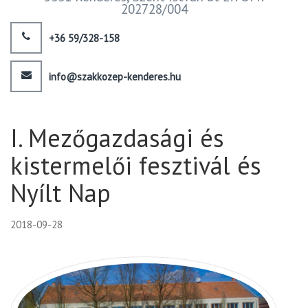
202728/004
+36 59/328-158
info@szakkozep-kenderes.hu
I. Mezőgazdasági és
kistermelői fesztivál és
Nyílt Nap
2018-09-28