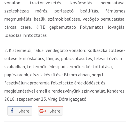
vonalon: traktor-vezetés, kovácsolás bemutatása,
szelephézag mérés, porlasztó beállítás, fémlemez
megmunkálás, betűk, számok beütése, vetőgép bemutatása,
tárcsa csere, KITE gépbemutató Folyamatos lovaglás,
lóápolás, hintóztatás
2. Kistermelői, falusi vendéglátó vonalon: Kolbászka töltése-
sütése, kürtőskalács, lángos, palacsintasütés, lekvár főzés a
szabadban, tejtermék, édesipari termékek kóstoltatása,
papírvirágok, díszek készítése Bízom abban, hogy I.
fesztiválunk programja felkeltette érdeklődését és
megjelenésével emeli a rendezvényünk színvonalát. Kenderes,
2018. szeptember 25. Virág Dóra igazgató
Share
Share