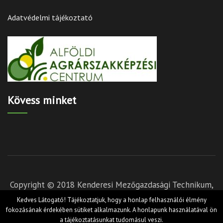
Adatvédelmi tájékoztató
Kövess minket
Copyright © 2018 Kenderesi Mezőgazdasági Technikum,
Szakképző Iskola és Kollégium - Készítette:
Hernyák
Kedves Látogató! Tájékoztatjuk, hogy a honlap felhasználói élmény
Gábor e.v.
és Törőcsik István - Design by RARA Theme
fokozásának érdekében sütiket alkalmazunk. A honlapunk használatával ön
a tájékoztatásunkat tudomásul veszi.