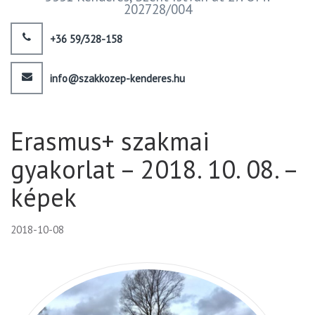
202728/004
+36 59/328-158
info@szakkozep-kenderes.hu
Erasmus+ szakmai
gyakorlat – 2018. 10. 08. –
képek
2018-10-08