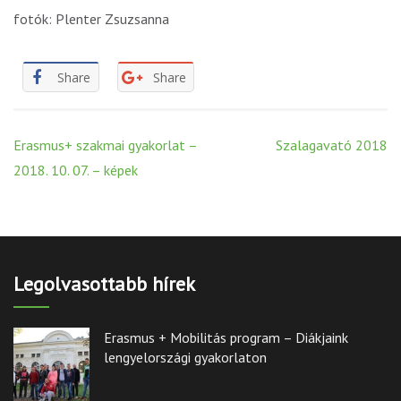
fotók: Plenter Zsuzsanna
Share
Share
Post
Erasmus+ szakmai gyakorlat –
Szalagavató 2018
navigation
2018. 10. 07. – képek
Legolvasottabb hírek
Erasmus + Mobilitás program – Diákjaink
lengyelországi gyakorlaton