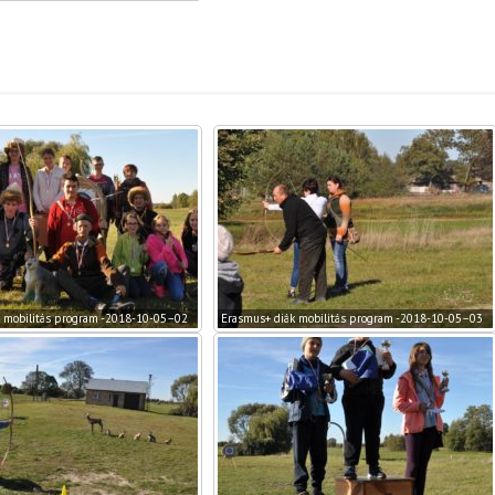
 mobilitás program -2018-10-05–02
Erasmus+ diák mobilitás program -2018-10-05–03