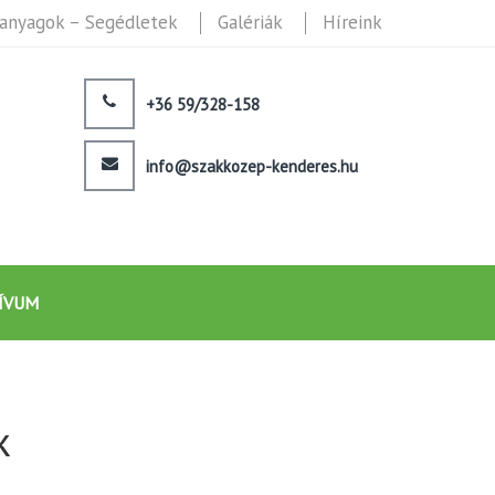
anyagok – Segédletek
Galériák
Híreink
+36 59/328-158
info@szakkozep-kenderes.hu
ÍVUM
k