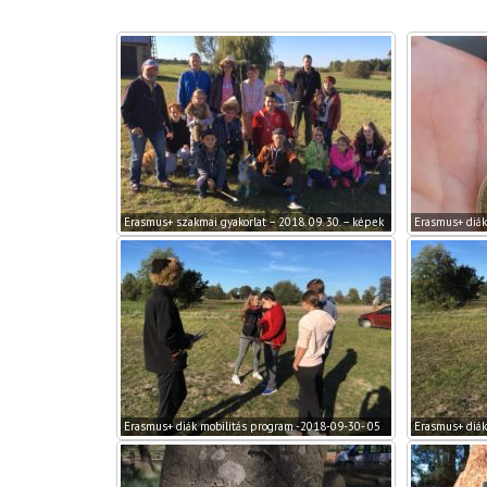
Erasmus+ szakmai gyakorlat – 2018. 09. 30. – képek
Erasmus+ diák
Erasmus+ diák mobilitás program -2018-09-30- 05
Erasmus+ diák