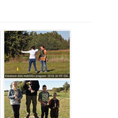
Erasmus+ diák mobilitás program -2018-10-05–04