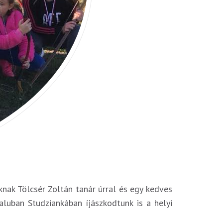
nknak Tölcsér Zoltán
tanár úrral és egy kedves
aluban Studziankában íjászkodtunk is a helyi