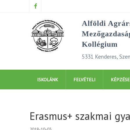
Alföldi Agrá
Mezőgazdaság
Kollégium
5331 Kenderes, Szen
ISKOLÁNK
FELVÉTELI
KÉPZÉSE
Erasmus+ szakmai gyak
2018-10-03