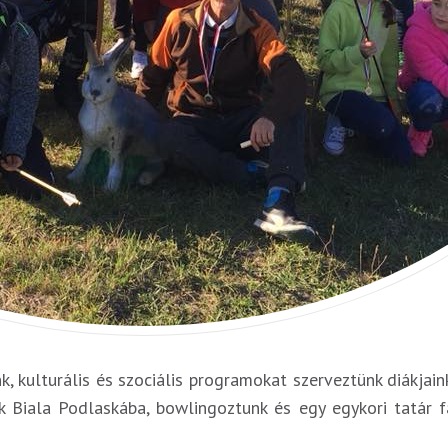
 kulturális és szociális programokat szerveztünk diákjai
k Biala Podlaskába, bowlingoztunk és egy egykori tatár f