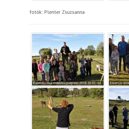
fotók: Plenter Zsuzsanna
Erasmus+ diák mobilitás program -2018-10-05–01
Erasmus+ diák