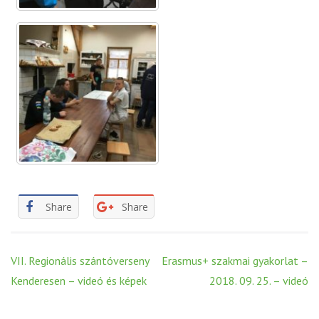
Share
Share
Post
VII. Regionális szántóverseny
Erasmus+ szakmai gyakorlat –
navigation
Kenderesen – videó és képek
2018. 09. 25. – videó