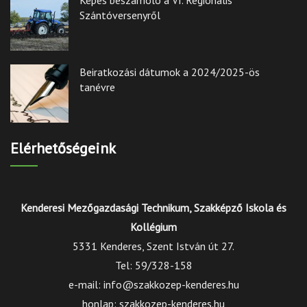
Képes beszámoló a VI. Regionális
Szántóversenyről
Beiratkozási dátumok a 2024/2025-ös
tanévre
Elérhetőségeink
Kenderesi Mezőgazdasági Technikum, Szakképző Iskola és
Kollégium
5331 Kenderes, Szent István út 27.
Tel: 59/328-158
e-mail: info@szakkozep-kenderes.hu
honlap: szakkozep-kenderes.hu