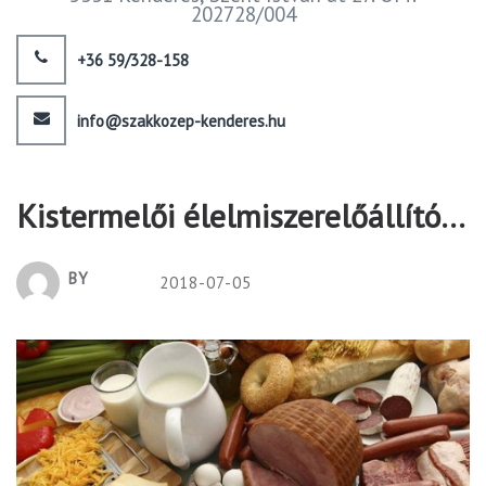
202728/004
+36 59/328-158
info@szakkozep-kenderes.hu
Kistermelői élelmiszerelőállító…
BY
2018-07-05