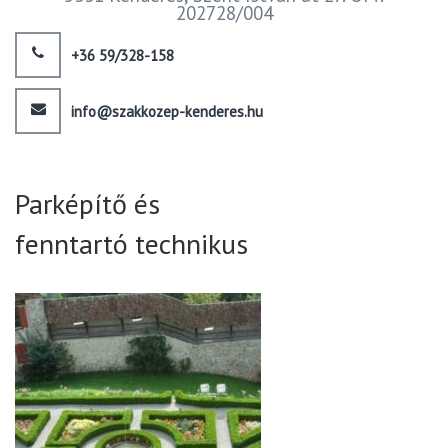
202728/004
+36 59/328-158
info@szakkozep-kenderes.hu
Parképítő és
fenntartó technikus