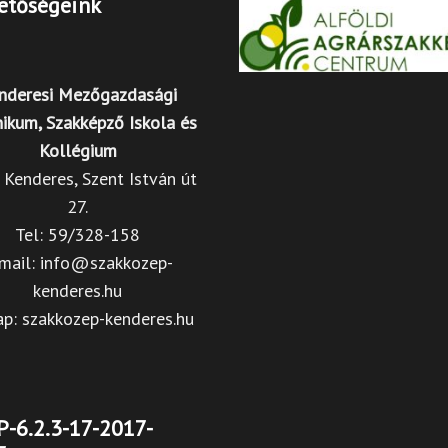
etőségeink
nderesi Mezőgazdasági
ikum, Szakképző Iskola és
Kollégium
Kenderes, Szent István út
27.
Tel: 59/328-158
mail: info@szakkozep-
kenderes.hu
ap: szakkozep-kenderes.hu
-6.2.3-17-2017-