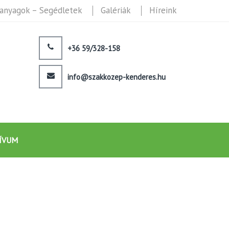
anyagok – Segédletek
Galériák
Híreink
+36 59/328-158
info@szakkozep-kenderes.hu
ÍVUM