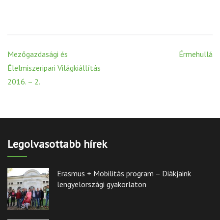
Post
Mezőgazdasági és
Érmehullá
navigation
Élelmiszeripari Világkiállítás
2016. – 2.
Legolvasottabb hírek
Erasmus + Mobilitás program – Diákjaink
lengyelországi gyakorlaton