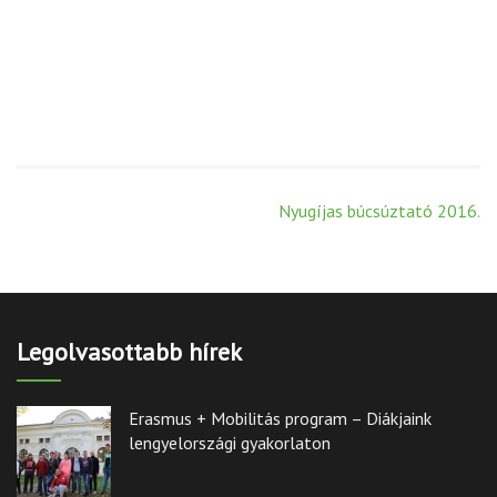
Post
Nyugíjas búcsúztató 2016.
navigation
Legolvasottabb hírek
Erasmus + Mobilitás program – Diákjaink
lengyelországi gyakorlaton