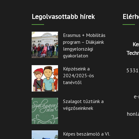
Legolvasottabb hírek
Elérh
Erasmus + Mobilitás
program – Diákjaink
Ke
lengyelországi
Techn
gyakorlaton
Képzéseink a
5331 
2024/2025-ös
tanévtől
e-
Szalagot tűztünk a
végzőseinknek
honl
Képes beszámoló a VI.