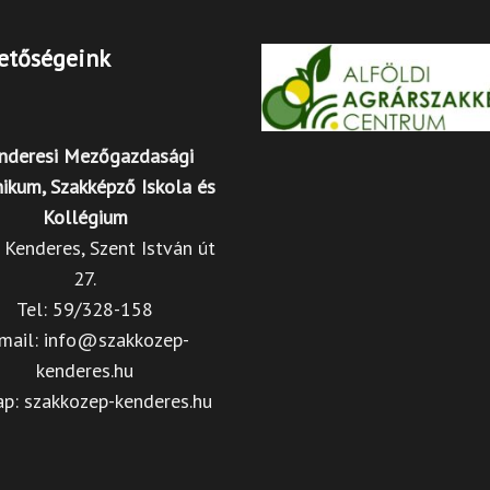
etőségeink
nderesi Mezőgazdasági
ikum, Szakképző Iskola és
Kollégium
Kenderes, Szent István út
27.
Tel: 59/328-158
mail: info@szakkozep-
kenderes.hu
ap: szakkozep-kenderes.hu