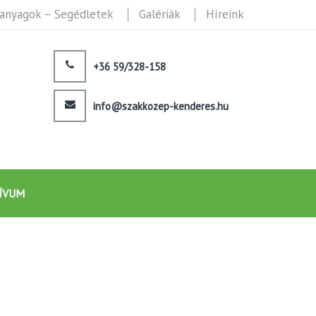
anyagok – Segédletek
Galériák
Híreink
+36 59/328-158
info@szakkozep-kenderes.hu
ÍVUM