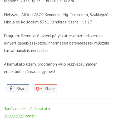
Időpont: 2024.09.23. 08:00-12:00 óra
Helyszín: Alföldi ASZC Kenderesi Mg. Technikum, Szakképző
Iskola és Kollégium 5331 Kenderes, Szent I. út 27.
Program: Bemutató üzemi pályázat eszközrendszere az
elnyert gépek/eszközök/informatika berendezések műszaki
tartalmának ismertetése
A bemutató üzemi programon való részvétel minden
érdeklődő számára ingyenes!
Share
Share
Post
Tanévkezdési tájékoztató
navigation
2024/2025.tanév