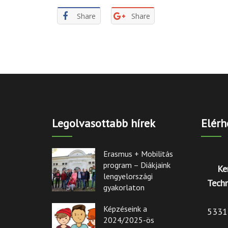
Share
Share
Legolvasottabb hírek
Elérh
Erasmus + Mobilitás
program – Diákjaink
Ke
lengyelországi
Techn
gyakorlaton
Képzéseink a
5331 
2024/2025-ös