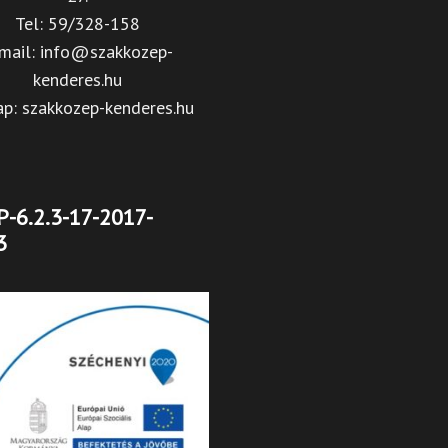
Tel: 59/328-158
mail: info@szakkozep-
kenderes.hu
ap: szakkozep-kenderes.hu
-6.2.3-17-2017-
3