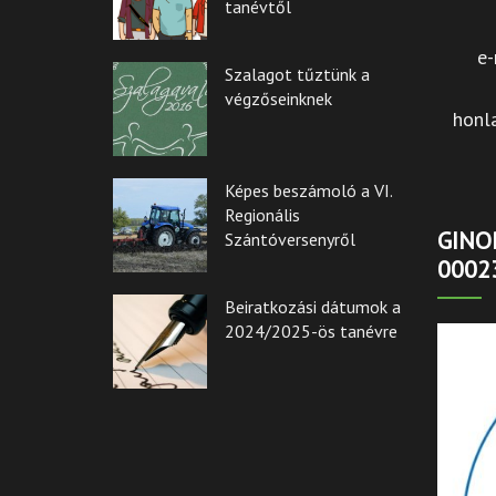
tanévtől
e-
Szalagot tűztünk a
végzőseinknek
honl
Képes beszámoló a VI.
Regionális
GINOP
Szántóversenyről
0002
Beiratkozási dátumok a
2024/2025-ös tanévre