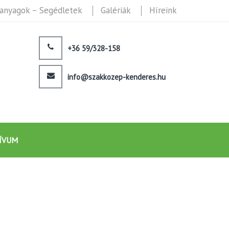
anyagok – Segédletek
Galériák
Híreink
+36 59/328-158
info@szakkozep-kenderes.hu
ÍVUM