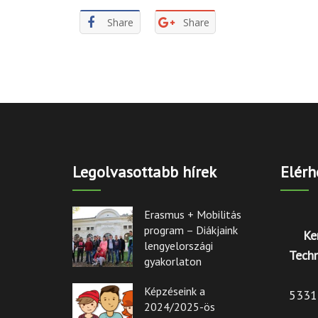
Share
Share
Legolvasottabb hírek
Elérh
Erasmus + Mobilitás
program – Diákjaink
Ke
lengyelországi
Techn
gyakorlaton
Képzéseink a
5331 
2024/2025-ös