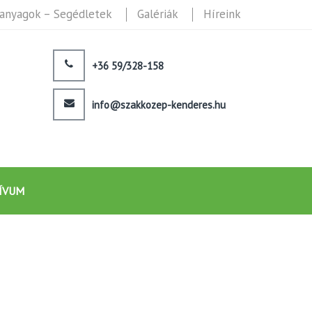
anyagok – Segédletek
Galériák
Híreink
+36 59/328-158
info@szakkozep-kenderes.hu
ÍVUM