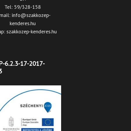
Tel: 59/328-158
mail: info@szakkozep-
kenderes.hu
ap: szakkozep-kenderes.hu
-6.2.3-17-2017-
3