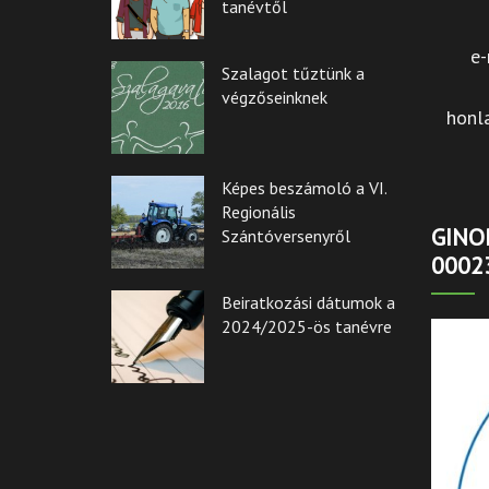
tanévtől
e-
Szalagot tűztünk a
végzőseinknek
honl
Képes beszámoló a VI.
Regionális
GINOP
Szántóversenyről
0002
Beiratkozási dátumok a
2024/2025-ös tanévre