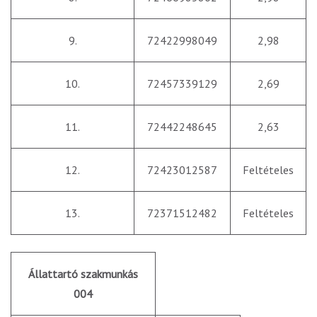
9.
72422998049
2,98
10.
72457339129
2,69
11.
72442248645
2,63
12.
72423012587
Feltételes
13.
72371512482
Feltételes
Állattartó szakmunkás
004