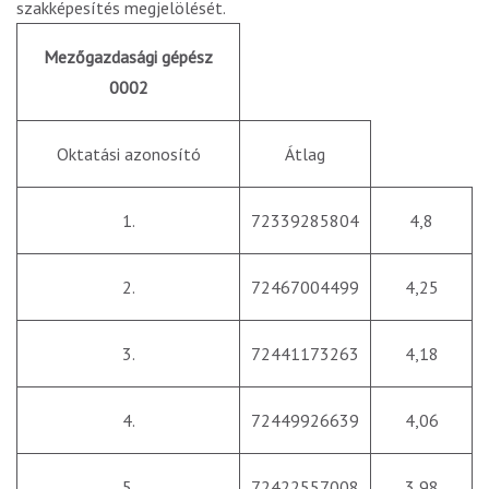
szakképesítés megjelölését.
Mezőgazdasági gépész
0002
Oktatási azonosító
Átlag
1.
72339285804
4,8
2.
72467004499
4,25
3.
72441173263
4,18
4.
72449926639
4,06
5.
72422557008
3,98