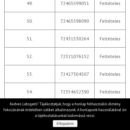
49.
72465599051
Feltételes
50.
72465598090
Feltételes
51.
72431530264
Feltételes
52.
72321076152
Feltételes
53.
72427304507
Feltételes
54.
72354652390
Feltételes
Kedves Látogató! Tájékoztatjuk, hogy a honlap felhasználói élmény
55.
72348627113
Feltételes
fokozásának érdekében sütiket alkalmazunk. A honlapunk használatával ön
a tájékoztatásunkat tudomásul veszi.
Elfogadom
56.
72516550176
Feltételes