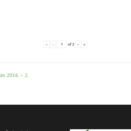
«
‹
of
2
›
»
ás 2016. – 2.