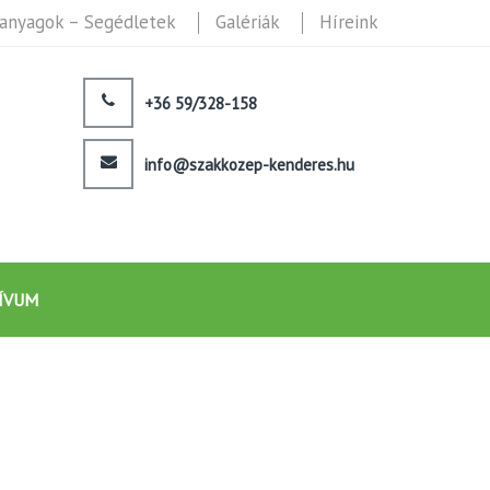
anyagok – Segédletek
Galériák
Híreink
+36 59/328-158
info@szakkozep-kenderes.hu
ÍVUM