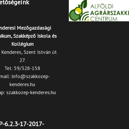
etőségeink
nderesi Mezőgazdasági
ikum, Szakképző Iskola és
Kollégium
Kenderes, Szent István út
27.
Tel: 59/328-158
mail: info@szakkozep-
kenderes.hu
ap: szakkozep-kenderes.hu
-6.2.3-17-2017-