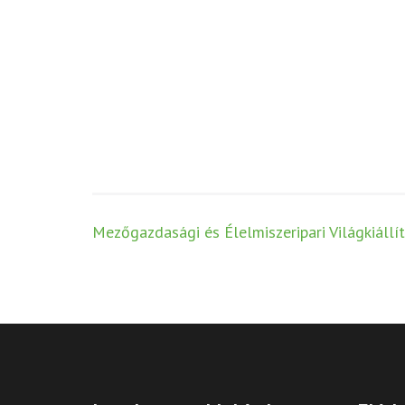
Post
Mezőgazdasági és Élelmiszeripari Világkiállít
navigation