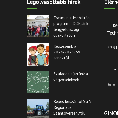
Legolvasottabb hírek
Elérh
Erasmus + Mobilitás
program – Diákjaink
Ke
lengyelországi
Techn
gyakorlaton
Képzéseink a
5331 
2024/2025-ös
tanévtől
e-
Szalagot tűztünk a
végzőseinknek
honl
Képes beszámoló a VI.
Regionális
GINOP
Szántóversenyről