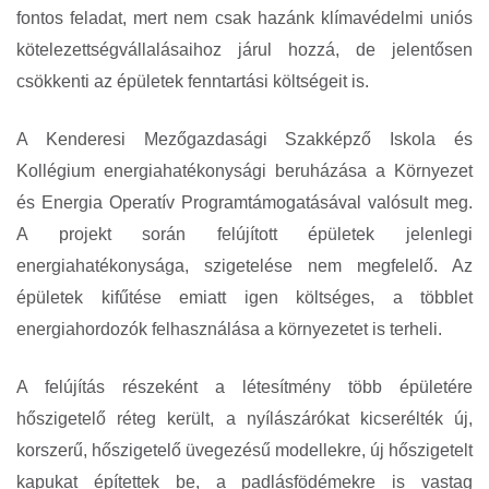
fontos feladat, mert nem csak hazánk klímavédelmi uniós
kötelezettségvállalásaihoz járul hozzá, de jelentősen
csökkenti az épületek fenntartási költségeit is.
A Kenderesi Mezőgazdasági Szakképző Iskola és
Kollégium energiahatékonysági beruházása a Környezet
és Energia Operatív Programtámogatásával valósult meg.
A projekt során felújított épületek jelenlegi
energiahatékonysága, szigetelése nem megfelelő. Az
épületek kifűtése emiatt igen költséges, a többlet
energiahordozók felhasználása a környezetet is terheli.
A felújítás részeként a létesítmény több épületére
hőszigetelő réteg került, a nyílászárókat kicserélték új,
korszerű, hőszigetelő üvegezésű modellekre, új hőszigetelt
kapukat építettek be, a padlásfödémekre is vastag