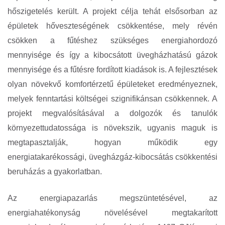
hőszigetelés került. A projekt célja tehát elsősorban az
épületek hőveszteségének csökkentése, mely révén
csökken a fűtéshez szükséges energiahordozó
mennyisége és így a kibocsátott üvegházhatású gázok
mennyisége és a fűtésre fordított kiadások is. A fejlesztések
olyan növekvő komfortérzetű épületeket eredményeznek,
melyek fenntartási költségei szignifikánsan csökkennek. A
projekt megvalósításával a dolgozók és tanulók
környezettudatossága is növekszik, ugyanis maguk is
megtapasztalják, hogyan működik egy
energiatakarékossági, üvegházgáz-kibocsátás csökkentési
beruházás a gyakorlatban.
Az energiapazarlás megszüntetésével, az
energiahatékonyság növelésével megtakarított