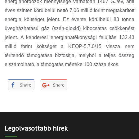
energiahordozók mennyisége várhatóan 1467 GJ/év, ami
éves szinten körülbelül nettó 7,06 millió forint megtakarított
energia költséget jelent. Ez évente körülbelül 83 tonna
üvegházhatású gáz (szén-dioxid) kibocsátás csökkenést
jelent. A kenderesi energiahatékonysági felújítás 132.43
millió forint költségét a KEOP-5.7.0/15 vissza nem
térítendő támogatása biztosítja, melyből a teljes összeg
elszámolható, a támogatás mértéke 100 százalékos.
Share
Share
Legolvasottabb hírek