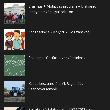
Erasmus + Mobilitás program – Diákjaink
lengyelországi gyakorlaton
Képzéseink a 2024/2025-ös tanévtől
Szalagot tűztünk a végzőseinknek
Képes beszámoló a VI. Regionális
Szántóversenyről
Beiratkozási dátumok a 2024/2025-ös