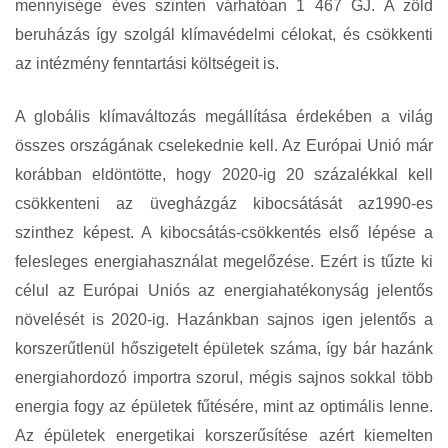
mennyisége éves szinten várhatóan 1 467 GJ. A zöld
beruházás így szolgál klímavédelmi célokat, és csökkenti
az intézmény fenntartási költségeit is.
A globális klímaváltozás megállítása érdekében a világ
összes országának cselekednie kell. Az Európai Unió már
korábban eldöntötte, hogy 2020-ig 20 százalékkal kell
csökkenteni az üvegházgáz kibocsátását az1990-es
szinthez képest. A kibocsátás-csökkentés első lépése a
felesleges energiahasználat megelőzése. Ezért is tűzte ki
célul az Európai Uniós az energiahatékonyság jelentős
növelését is 2020-ig. Hazánkban sajnos igen jelentős a
korszerűtlenül hőszigetelt épületek száma, így bár hazánk
energiahordozó importra szorul, mégis sajnos sokkal több
energia fogy az épületek fűtésére, mint az optimális lenne.
Az épületek energetikai korszerűsítése azért kiemelten